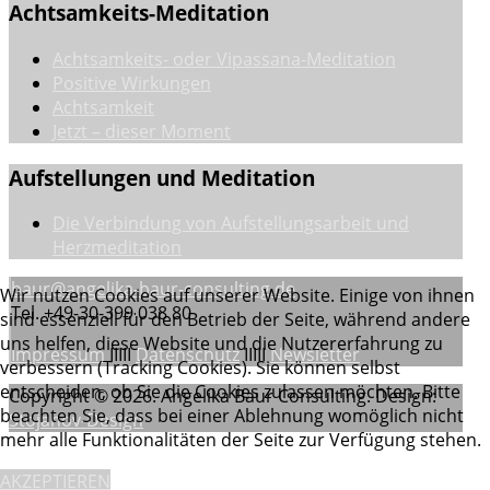
Achtsamkeits-Meditation
Achtsamkeits- oder Vipassana-Meditation
Positive Wirkungen
Achtsamkeit
Jetzt – dieser Moment
Aufstellungen
und Meditation
Die Verbindung von Aufstellungsarbeit und
Herzmeditation
baur@angelika-baur-consulting.de
Wir nutzen Cookies auf unserer Website. Einige von ihnen
Tel.
+49-30-399 038 80
sind essenziell für den Betrieb der Seite, während andere
uns helfen, diese Website und die Nutzererfahrung zu
Impressum
IIIII
Datenschutz
IIIII
Newsletter
verbessern (Tracking Cookies). Sie können selbst
entscheiden, ob Sie die Cookies zulassen möchten. Bitte
Copyright © 2026. Angelika Baur Consulting. Design:
beachten Sie, dass bei einer Ablehnung womöglich nicht
Stojanov-Design
mehr alle Funktionalitäten der Seite zur Verfügung stehen.
AKZEPTIEREN