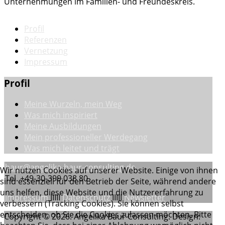
Unternehmungen im Familien- und Freundeskreis.
Profil
Referenzen
Vernetzung
Impressum
Profil
Meine Wurzeln, mein Weg
Was mich inspiriert
Meine Ausbildungen
Mein professioneller Werdegang
Was mich leitet und trägt
baur@angelika-baur-consulting.de
Wir nutzen Cookies auf unserer Website. Einige von ihnen
Tel.
+49-30-399 038 80
sind essenziell für den Betrieb der Seite, während andere
uns helfen, diese Website und die Nutzererfahrung zu
Impressum
IIIII
Datenschutz
IIIII
Newsletter
verbessern (Tracking Cookies). Sie können selbst
entscheiden, ob Sie die Cookies zulassen möchten. Bitte
Copyright © 2026. Angelika Baur Consulting. Design: